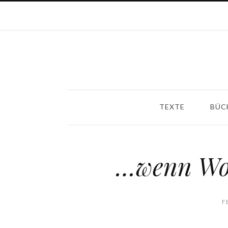
TEXTE
BÜC
…wenn Wor
F