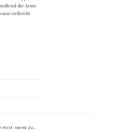
hmollend die Arme
wann vielleicht
T POST: MEHR ZU…