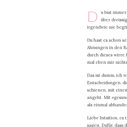
D
u bist immer
über dreissi
irgendwie nie begrif
Du hast es schon se
Ahnungen in den Ba
durch dieses wirre
mal eben mir nichts
Das ist dumm, ich w
Entscheidungen, die
schienen, mit eine
angeht. Mit »gesun
als einmal abhand
Liebe Intuition, es
sagen. Dafür, dass