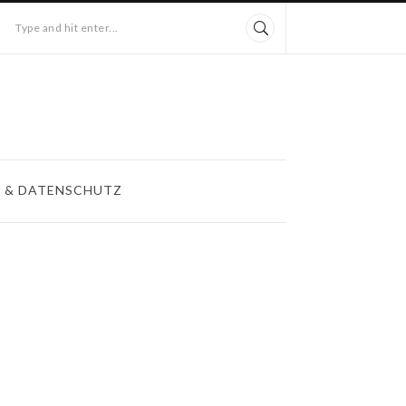
Type and hit enter...
 & DATENSCHUTZ