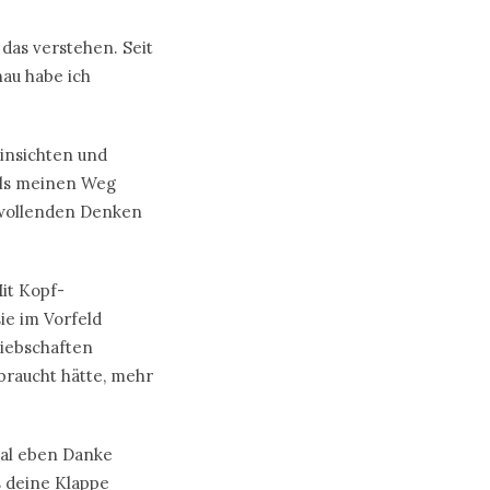
 das verstehen. Seit
nau habe ich
Einsichten und
als meinen Weg
 wollenden Denken
Mit Kopf-
ie im Vorfeld
iebschaften
braucht hätte, mehr
 mal eben Danke
s deine Klappe