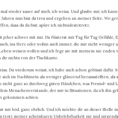
 mal wieder sauer auf mich, ich weiss. Und glaube mir, ich kann
g Jahren nun bist du treu und ergeben an meiner Seite. Wo ge
fen, dass du da bist, spüre ich nichtsdestotrotz.
it jeher schwer mit mir. Du flüsterst mir Tag für Tag Gefühle, 
uch, ins Herz oder wohin auch immer, die mir nicht weniger 
 Leben weisen wollen und ich fege sie mit meinem nie enden
 dir nichts von der Tischkante.
eiss. Du wiederum weisst, ich habe auch schon gebüsst dafür. 
 sich im Nachhinein als weniger glänzend herausstellten, als s
m nicht ganz so durchweg guten Händchen, was Freund- und L
dem Menschenverstand«, der mir in Situationen, da ich ihn ge
en gekommen schien.
 tut mir leid, ganz ehrlich. Und ich möchte dir an dieser Stelle
 du trotz meiner scheinbaren Unbelehrbarkeit nie und nirgend