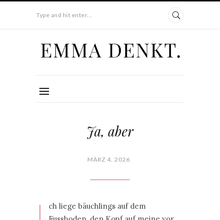
Type and hit enter...
Ja, aber
MÄRZ 4, 2026
I
ch liege bäuchlings auf dem
Fussboden, den Kopf auf meine vor