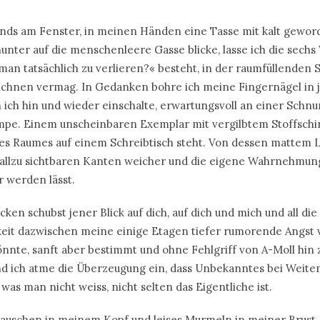
ends am Fenster, in meinen Händen eine Tasse mit kalt gewo
unter auf die menschenleere Gasse blicke, lasse ich die sechs
man tatsächlich zu verlieren?« besteht, in der raumfüllenden St
ichnen vermag. In Gedanken bohre ich meine Fingernägel in j
ich hin und wieder einschalte, erwartungsvoll an einer Schnu
ampe. Einem unscheinbaren Exemplar mit vergilbtem Stoffschir
es Raumes auf einem Schreibtisch steht. Von dessen mattem L
ie allzu sichtbaren Kanten weicher und die eigene Wahrnehmu
r werden lässt.
ken schubst jener Blick auf dich, auf dich und mich und all die
eit dazwischen meine einige Etagen tiefer rumorende Angst v
nnte, sanft aber bestimmt und ohne Fehlgriff von A-Moll hin 
nd ich atme die Überzeugung ein, dass Unbekanntes bei Weit
 was man nicht weiss, nicht selten das Eigentliche ist.
auschen in meinem Kopf und leises Murmeln in meiner Brust. 