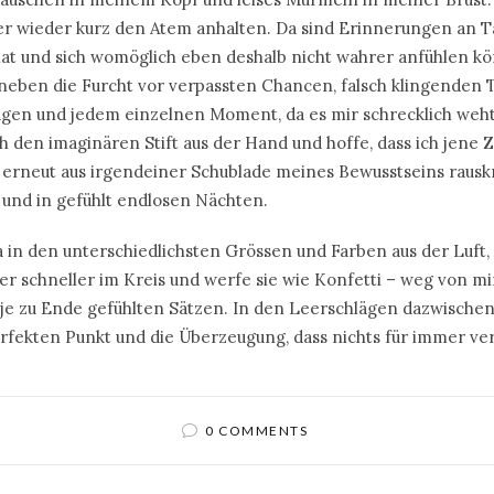
r wieder kurz den Atem anhalten. Da sind Erinnerungen an Tag
hat und sich womöglich eben deshalb nicht wahrer anfühlen kö
 neben die Furcht vor verpassten Chancen, falsch klingenden Te
ragen und jedem einzelnen Moment, da es mir schrecklich weht
 den imaginären Stift aus der Hand und hoffe, dass ich jene Z
erneut aus irgendeiner Schublade meines Bewusstseins raus
und in gefühlt endlosen Nächten.
 in den unterschiedlichsten Grössen und Farben aus der Luft,
r schneller im Kreis und werfe sie wie Konfetti – weg von mir
je zu Ende gefühlten Sätzen. In den Leerschlägen dazwischen
rfekten Punkt und die Überzeugung, dass nichts für immer ve
0 COMMENTS