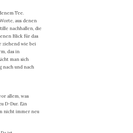
rdenem Tee.
 Worte, aus denen
ille nachhallen, die
enen Blick für das
r ziehend wie bei
m, das in
icht man sich
ng nach und nach
or allem, was
zu D-Dur. Ein
em nicht immer neu
Da ist