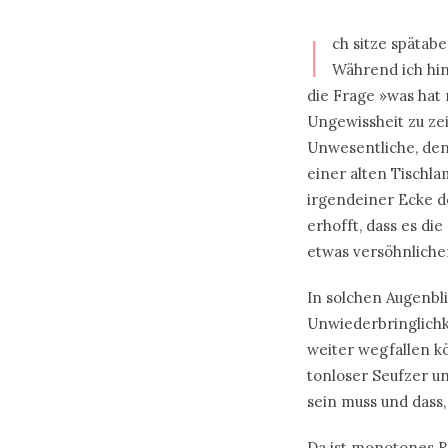
I
ch sitze spätab
Während ich hin
die Frage »was hat 
Ungewissheit zu ze
Unwesentliche, den 
einer alten Tischl
irgendeiner Ecke d
erhofft, dass es d
etwas versöhnliche
In solchen Augenblic
Unwiederbringlichk
weiter wegfallen kö
tonloser Seufzer u
sein muss und dass,
Da ist monotones R