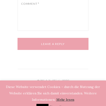
COMMENT
*
© Michèle Hügin 2026
Diese Website verwendet Cookies – durch die Nutzung der
Alle Rechte der auf dieser Website zitierten
Website erklären Sie sich damit einverstanden. Weitere
Texte liegen bei der Autorin. Reproduktion in
Informationen:
Mehr lesen
jeglicher Form vorbehalten.